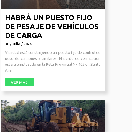
HABRÁ UN PUESTO FIJO
DE PESAJE DE VEHÍCULOS
DE CARGA
30 / Julio / 2026
Vialidad está construyendo un puesto fijo de control de
peso de camiones y similares. El punto de verificación
estará emplazado en la Ruta Provincial Nº 103 en Santa
Ana
VER MÁS