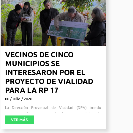
VECINOS DE CINCO
MUNICIPIOS SE
INTERESARON POR EL
PROYECTO DE VIALIDAD
PARA LA RP 17
08 / Julio / 2026
La Dirección Provincial de Vialidad (DPV) brindó
una serie de reuniones abiertas con carácter de
Consulta Pública para exponer los alcances del
VER MÁS
proyecto