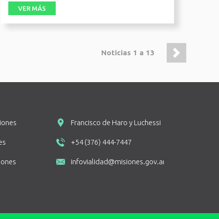
junto
VER MÁS
Noticias 1 a 13
siones
Francisco de Haro y Luchessi
es
+54 (376) 444-7447
siones
infovialidad@misiones.gov.ar