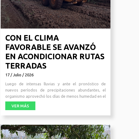
CON EL CLIMA
FAVORABLE SE AVANZÓ
EN ACONDICIONAR RUTAS
TERRADAS
17 / Julio / 2026
Luego de intensas lluvias y ante el pronóstico de
nuevos períodos de precipitaciones abundantes, el
organismo aprovechó los días de menos humedad en el
ambiente para trabaj
VER MÁS