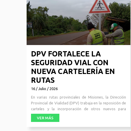
DPV FORTALECE LA
SEGURIDAD VIAL CON
NUEVA CARTELERÍA EN
RUTAS
16 / Julio / 2026
En varias rutas provinciales de Misiones, la Dirección
Provincial de Vialidad (DPV) trabaja en la reposición de
carteles y la incorporación de otros nuevos para
brindar una experi
VER MÁS