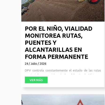
POR EL NIÑO, VIALIDAD
MONITOREA RUTAS,
PUENTES Y
ALCANTARILLAS EN
FORMA PERMANENTE
24 / Julio / 2026
DPV controla constantemente el estado de las rutas
provinciales, especialmente las del este de Misiones,
debido a que en los últimos días se vienen registrando
VER MÁS
importantes incrementos en