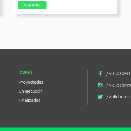
Evaluación Am
VER MÁS
OBRAS
/ VialidadMi
Proyectadas
/ VialidadMn
En ejecución
/ vialidadmi
Finalizadas