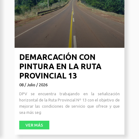
DEMARCACIÓN CON
PINTURA EN LA RUTA
PROVINCIAL 13
08 / Julio / 2026
DPV se encuentra trabajando en la señalización
horizontal de la Ruta Provincial Nº 13 con el objetivo de
mejorar las condiciones de servicio que ofrece y que
sea más seg
VER MÁS