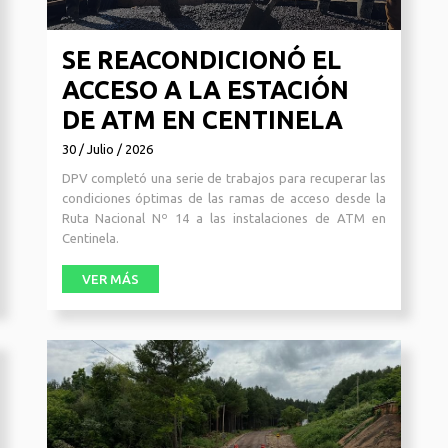
SE REACONDICIONÓ EL
ACCESO A LA ESTACIÓN
DE ATM EN CENTINELA
30 / Julio / 2026
DPV completó una serie de trabajos para recuperar las
condiciones óptimas de las ramas de acceso desde la
Ruta Nacional Nº 14 a las instalaciones de ATM en
Centinela.
VER MÁS