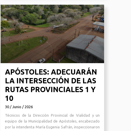
APÓSTOLES: ADECUARÁN
LA INTERSECCIÓN DE LAS
RUTAS PROVINCIALES 1 Y
10
30 / Junio / 2026
Técnicos de la Dirección Provincial de Vialidad y un
equipo de la Municipalidad de Apóstoles, encabezado
por la intendenta María Eugenia Safrán, inspeccionaron