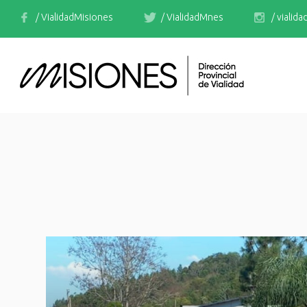
/ VialidadMisiones
/ VialidadMnes
/ vialid