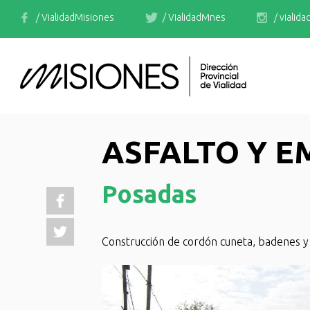
/ VialidadMisiones
/ VialidadMnes
/ vialid
ASFALTO Y 
Posadas
Construcción de cordón cuneta, badenes 