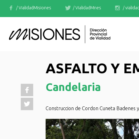
/ VialidadMisiones
/ VialidadMnes
/ vialid
ASFALTO Y 
Candelaria
Construccion de Cordon Cuneta Badenes y 