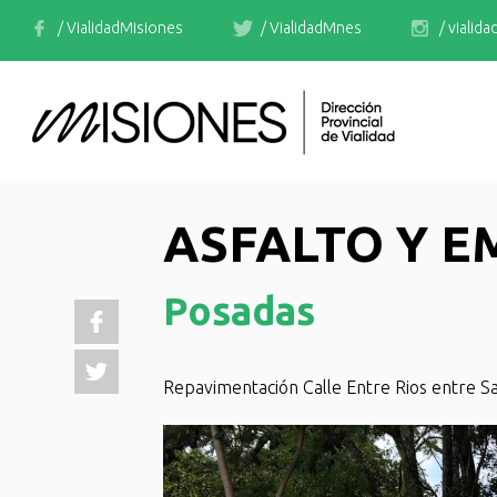
/ VialidadMisiones
/ VialidadMnes
/ vialid
ASFALTO Y 
Posadas
Repavimentación Calle Entre Rios entre 