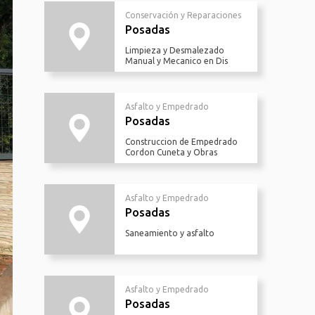
Conservación y Reparaciones
Posadas
Limpieza y Desmalezado
Manual y Mecanico en Dis
Asfalto y Empedrado
Posadas
Construccion de Empedrado
Cordon Cuneta y Obras
Asfalto y Empedrado
Posadas
Saneamiento y asfalto
Asfalto y Empedrado
Posadas