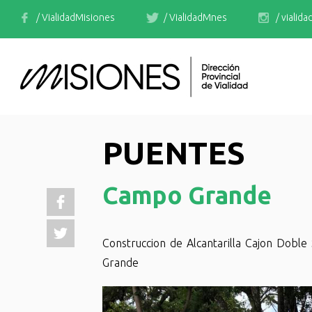
/ VialidadMisiones
/ VialidadMnes
/ vialid
PUENTES
Campo Grande
Construccion de Alcantarilla Cajon Dobl
Grande