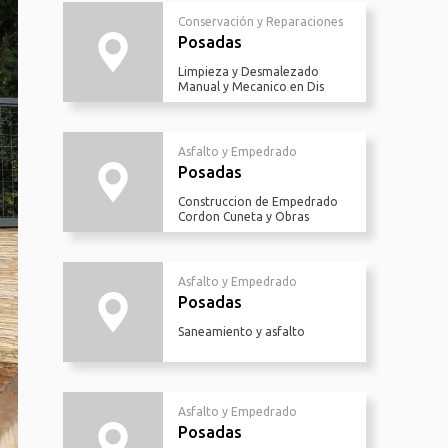
Conservación y Reparaciones
Posadas
Limpieza y Desmalezado
Manual y Mecanico en Dis
Asfalto y Empedrado
Posadas
Construccion de Empedrado
Cordon Cuneta y Obras
Asfalto y Empedrado
Posadas
Saneamiento y asfalto
Asfalto y Empedrado
Posadas