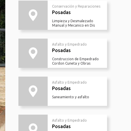
Conservación y Reparaciones
Posadas
Limpieza y Desmalezado
Manual y Mecanico en Dis
Asfalto y Empedrado
Posadas
Construccion de Empedrado
Cordon Cuneta y Obras
Asfalto y Empedrado
Posadas
Saneamiento y asfalto
Asfalto y Empedrado
Posadas