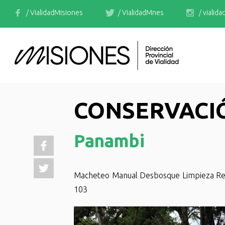
/ VialidadMisiones
/ VialidadMnes
/ vialid
CONSERVACI
Panambi
Macheteo Manual Desbosque Limpieza Repa
103